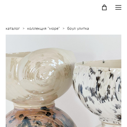
каталог
>
коллекция "море"
>
боул улитка