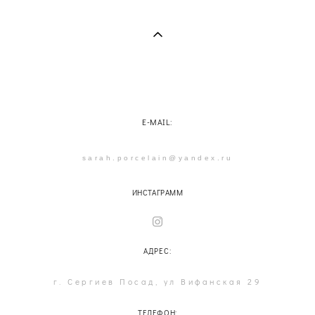
E-MAIL:
sarah.porcelain@yandex.ru
ИНСТАГРАММ
АДРЕС:
г. Сергиев Посад, ул Вифанская 29
ТЕЛЕФОН: