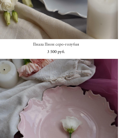
Пиала Пион серо-голубая
3 500 pуб.