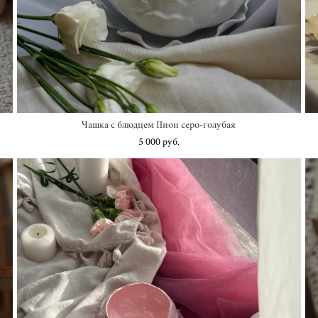
Чашка с блюдцем Пион серо-голубая
5 000 pуб.